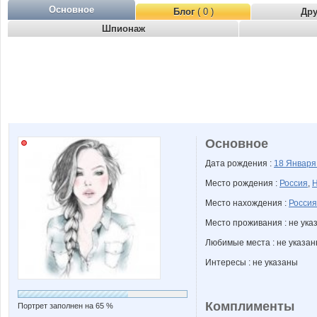
Основное
Блог
( 0 )
Др
Шпионаж
Основное
Дата рождения :
18 Январ
Место рождения :
Россия
,
Н
Место нахождения :
Россия
Место проживания : не ука
Любимые места : не указа
Интересы : не указаны
Комплименты
Портрет заполнен на 65 %