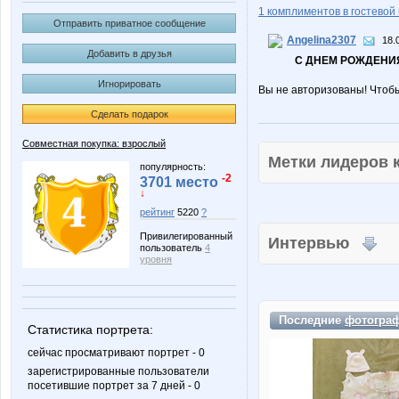
1 комплиментов в гостевой 
Отправить приватное сообщение
Angelina2307
18.
Добавить в друзья
С ДНЕМ РОЖДЕНИЯ
Игнорировать
Вы не авторизованы! Чтоб
Сделать подарок
Совместная покупка: взрослый
Метки лидеров
популярность:
-2
3701 место
↓
рейтинг
5220
?
Привилегированный
Интервью
пользователь
4
уровня
Последние
фотогра
Статистика портрета:
сейчас просматривают портрет - 0
зарегистрированные пользователи
посетившие портрет за 7 дней - 0